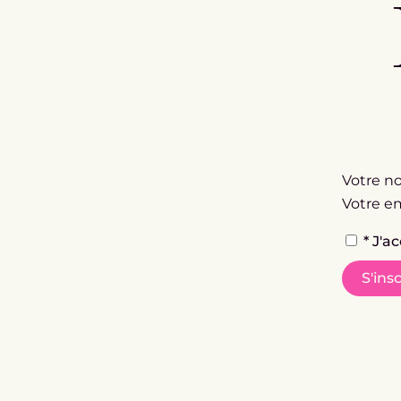
Votre n
Votre e
*
J'a
S'insc