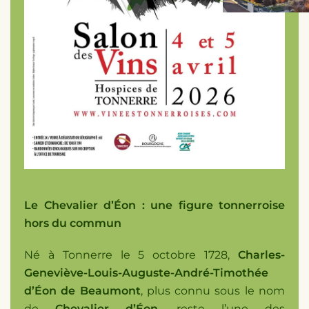
Le Chevalier d’Éon : une figure tonnerroise
hors du commun
Né à Tonnerre le 5 octobre 1728,
Charles-
Geneviève-Louis-Auguste-André-Timothée
d’Éon de Beaumont
, plus connu sous le nom
de
Chevalier d’Éon
, reste l’une des